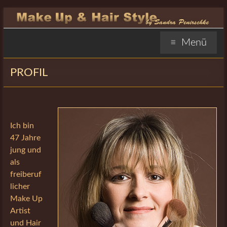
Zum
Inhalt
springen
Sandra
Menü
Penirschke
PROFIL
Visagistin
Hofheim
Sandra
Ich bin
Penirschke
47 Jahre
Visagistin
jung und
Hofheim,
als
Make-
freiberuf
Up
licher
Artist,
Make Up
Stylistin
Artist
und Hair