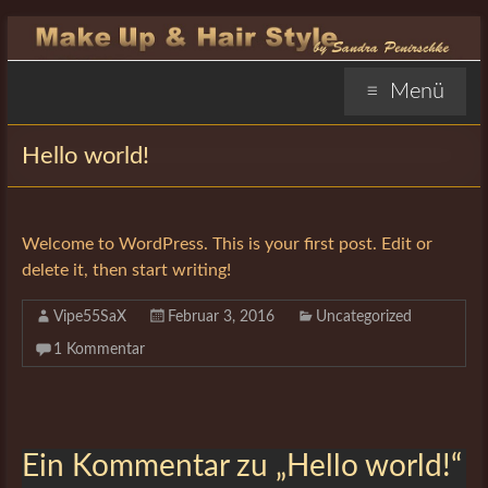
Zum
Inhalt
springen
Sandra
Menü
Penirschke
Hello world!
Visagistin
Hofheim
Welcome to WordPress. This is your first post. Edit or
Sandra
delete it, then start writing!
Penirschke
Visagistin
Vipe55SaX
Februar 3, 2016
Uncategorized
Hofheim,
1 Kommentar
Make-
Up
Artist,
Stylistin
Ein Kommentar zu „
Hello world!
“