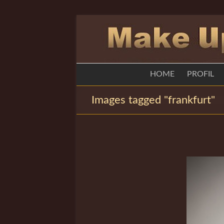
Zum
Inhalt
springen
Sandra
HOME
PROFIL
Penirschke
Images tagged "frankfurt"
Visagistin
Hofheim
Sandra
Penirschke
Visagistin
Hofheim,
Make-
Up