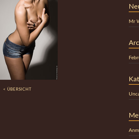
Ne
Mr 
Arc
Febr
Kat
< ÜBERSICHT
Unca
Me
Anm