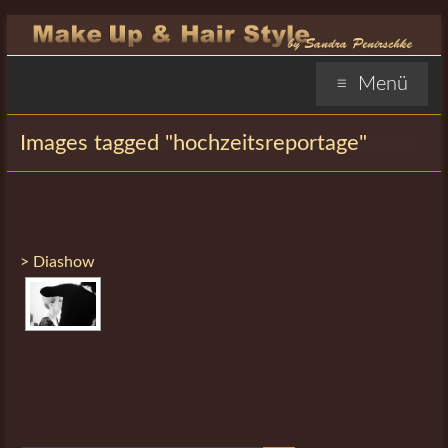
Zum
Inhalt
springen
Sandra
Menü
Penirschke
Images tagged "hochzeitsreportage"
Visagistin
Hofheim
Sandra
Penirschke
> Diashow
Visagistin
Hofheim,
Make-
Up
Artist,
Stylistin