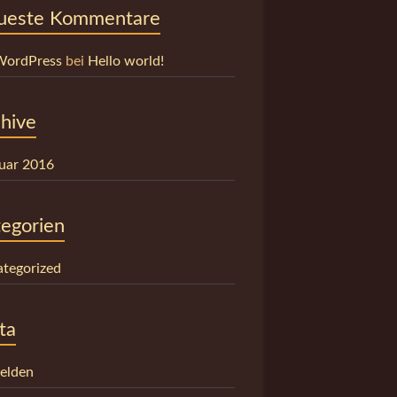
ueste Kommentare
WordPress
bei
Hello world!
hive
uar 2016
egorien
tegorized
ta
elden